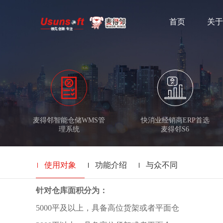
首页
关于
麦得邻智能仓储WMS管
快消业经销商ERP首选
理系统
麦得邻S6
使用对象
功能介绍
与众不同
针对仓库面积分为：
5000平及以上，具备高位货架或者平面仓